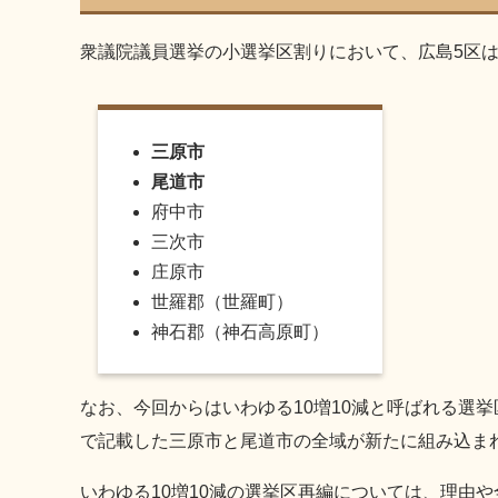
衆議院議員選挙の小選挙区割りにおいて、広島5区
三原市
尾道市
府中市
三次市
庄原市
世羅郡（世羅町）
神石郡（神石高原町）
なお、今回からはいわゆる10増10減と呼ばれる選
で記載した三原市と尾道市の全域が新たに組み込ま
いわゆる10増10減の選挙区再編については、理由