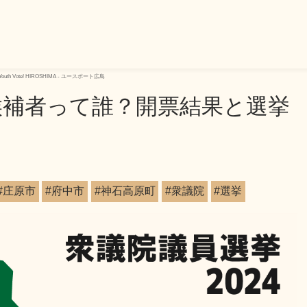
Vote! HIROSHIMA - ユースボート広島
の候補者って誰？開票結果と選挙
#庄原市
#府中市
#神石高原町
#衆議院
#選挙