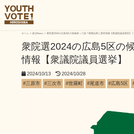
ホーム
政治News
衆院選2024の広島5区の候補者って誰？開票結果と選挙情報【衆議院議員選挙】 | Youth 
衆院選2024の広島5区
情報【衆議院議員選挙】
2024/10/13
2024/10/28
#三原市
#三次市
#世羅町
#尾道市
#広島5区