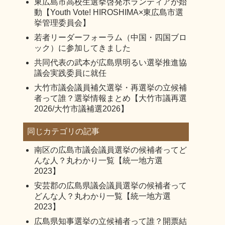
東広島市高校生選挙啓発ボランティアが始
動【Youth Vote! HIROSHIMA×東広島市選
挙管理委員会】
若者リーダーフォーラム（中国・四国ブロ
ック）に参加してきました
共同代表の武本が広島県明るい選挙推進協
議会実践委員に就任
大竹市議会議員補欠選挙・再選挙の立候補
者って誰？選挙情報まとめ【大竹市議再選
2026/大竹市議補選2026】
同じカテゴリの記事
南区の広島市議会議員選挙の候補者ってど
んな人？丸わかり一覧【統一地方選
2023】
安芸郡の広島県議会議員選挙の候補者って
どんな人？丸わかり一覧【統一地方選
2023】
広島県知事選挙の立候補者って誰？開票結