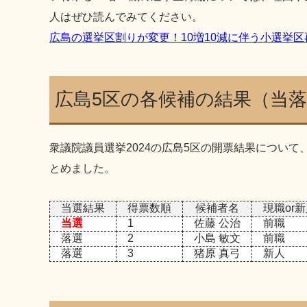
人はぜひ読んでみてください。
広島の選挙区割りが変更！10増10減に伴う小選挙
広島5区の各候補の結果（当
衆議院議員選挙2024の広島5区の開票結果につい
とめました。
当選結果
得票数順
候補者名
現職or
当選
1
佐藤 公治
前職
落選
2
小島 敏文
前職
落選
3
猪原 真弓
新人