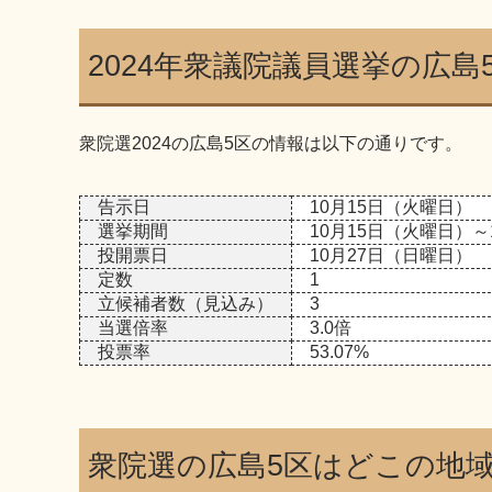
2024年衆議院議員選挙の広島
衆院選2024の広島5区の情報は以下の通りです。
告示日
10月15日（火曜日）
選挙期間
10月15日（火曜日）～
投開票日
10月27日（日曜日）
定数
1
立候補者数（見込み）
3
当選倍率
3.0倍
投票率
53.07%
衆院選の広島5区はどこの地