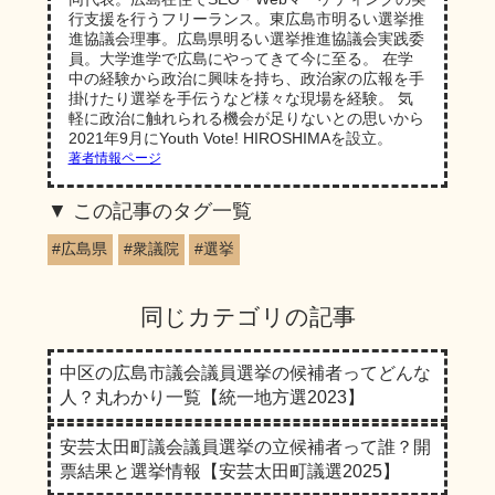
行支援を行うフリーランス。東広島市明るい選挙推
進協議会理事。広島県明るい選挙推進協議会実践委
員。大学進学で広島にやってきて今に至る。 在学
中の経験から政治に興味を持ち、政治家の広報を手
掛けたり選挙を手伝うなど様々な現場を経験。 気
軽に政治に触れられる機会が足りないとの思いから
2021年9月にYouth Vote! HIROSHIMAを設立。
著者情報ページ
この記事のタグ一覧
#広島県
#衆議院
#選挙
同じカテゴリの記事
中区の広島市議会議員選挙の候補者ってどんな
人？丸わかり一覧【統一地方選2023】
安芸太田町議会議員選挙の立候補者って誰？開
票結果と選挙情報【安芸太田町議選2025】