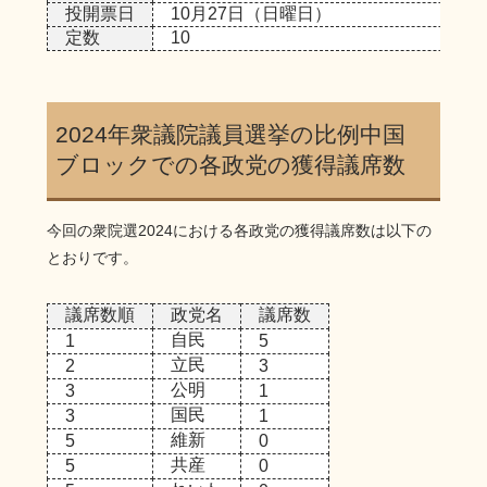
投開票日
10月27日（日曜日）
定数
10
2024年衆議院議員選挙の比例中国
ブロックでの各政党の獲得議席数
今回の衆院選2024における各政党の獲得議席数は以下の
とおりです。
議席数順
政党名
議席数
自民
1
5
立民
2
3
公明
3
1
国民
3
1
維新
5
0
共産
5
0