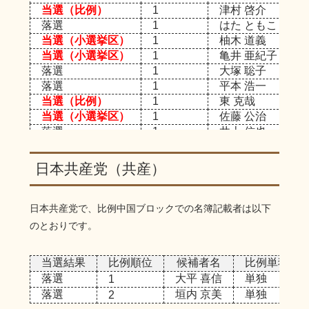
当選（比例）
1
津村 啓介
落選
1
はた ともこ
当選（小選挙区）
1
柚木 道義
当選（小選挙区）
1
亀井 亜紀子
落選
1
大塚 聡子
落選
1
平本 浩一
当選（比例）
1
東 克哉
当選（小選挙区）
1
佐藤 公治
落選
1
井上 信也
落選
1
朝倉 浩之
落選
1
湯原 俊二
日本共産党（共産）
落選
15
山本 誉
落選
16
加藤 寿彦
日本共産党で、比例中国ブロックでの名簿記載者は以下
のとおりです。
当選結果
比例順位
候補者名
比例単独/重
落選
大平 喜信
単独
1
落選
垣内 京美
単独
2