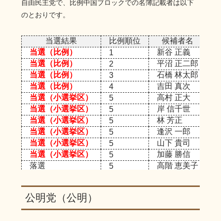
自由民主党で、比例中国ブロックでの名簿記載者は以下
のとおりです。
当選結果
比例順位
候補者名
当選（比例）
新谷 正義
1
当選（比例）
平沼 正二郎
2
当選（比例）
石橋 林太郎
3
当選（比例）
吉田 真次
4
当選（小選挙区）
高村 正大
5
当選（小選挙区）
岸 信千世
5
当選（小選挙区）
林 芳正
5
当選（小選挙区）
逢沢 一郎
5
当選（小選挙区）
山下 貴司
5
当選（小選挙区）
加藤 勝信
5
落選
高階 恵美子
5
当選（小選挙区）
高見 康裕
5
当選（比例）
寺田 稔
5
公明党（公明）
落選
橋本 岳
5
当選（小選挙区）
小林 史明
5