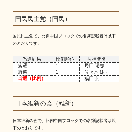
国民民主党（国民）
国民民主党で、比例中国ブロックでの名簿記載者は以下
のとおりです。
当選結果
比例順位
候補者名
比例
落選
1
野田 陽志
重複 
落選
1
佐々木 雄司
重複 
当選（比例）
1
福田 玄
重複 
日本維新の会（維新）
日本維新の会で、比例中国ブロックでの名簿記載者は以
下のとおりです。