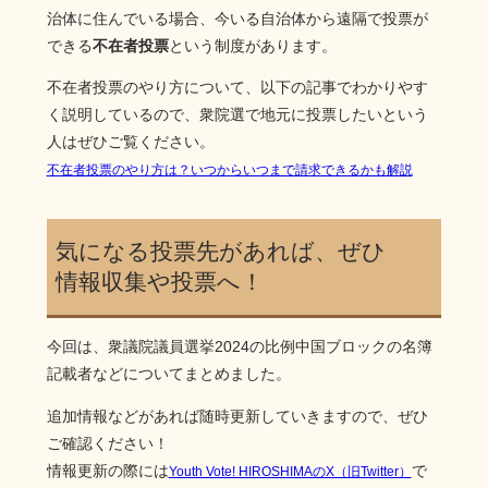
治体に住んでいる場合、今いる自治体から遠隔で投票が
できる
不在者投票
という制度があります。
不在者投票のやり方について、以下の記事でわかりやす
く説明しているので、衆院選で地元に投票したいという
人はぜひご覧ください。
不在者投票のやり方は？いつからいつまで請求できるかも解説
気になる投票先があれば、ぜひ
情報収集や投票へ！
今回は、衆議院議員選挙2024の比例中国ブロックの名簿
記載者などについてまとめました。
追加情報などがあれば随時更新していきますので、ぜひ
ご確認ください！
情報更新の際には
で
Youth Vote! HIROSHIMAのX（旧Twitter）