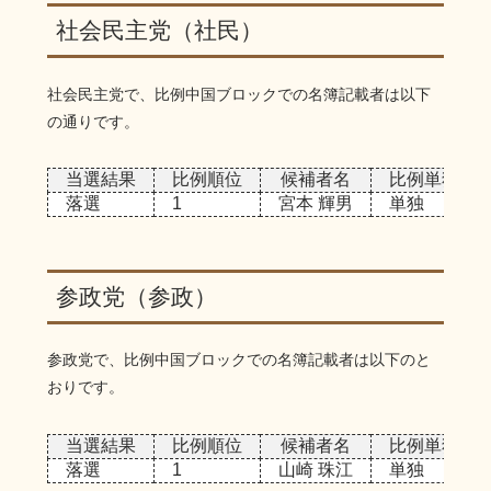
社会民主党（社民）
社会民主党で、比例中国ブロックでの名簿記載者は以下
の通りです。
当選結果
比例順位
候補者名
比例単独/重
落選
1
宮本 輝男
単独
参政党（参政）
参政党で、比例中国ブロックでの名簿記載者は以下のと
おりです。
当選結果
比例順位
候補者名
比例単独/重
落選
1
山崎 珠江
単独