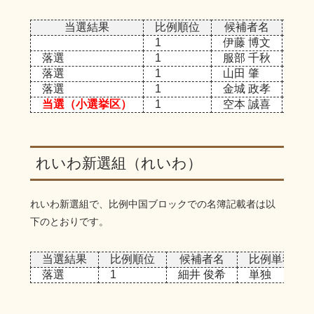
当選結果
比例順位
候補者名
比
1
伊藤 博文
重複
落選
1
服部 千秋
重複
落選
1
山田 肇
重複
落選
1
金城 政孝
重複
当選（小選挙区）
1
空本 誠喜
重複
れいわ新選組（れいわ）
れいわ新選組で、比例中国ブロックでの名簿記載者は以
下のとおりです。
当選結果
比例順位
候補者名
比例単独/重
落選
1
細井 俊希
単独