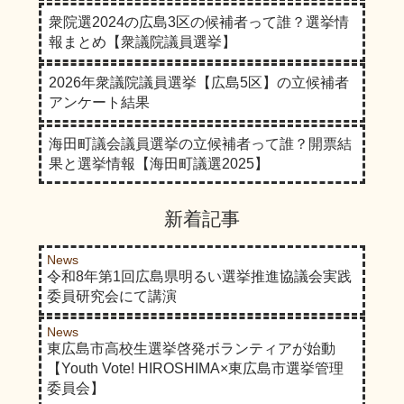
衆院選2024の広島3区の候補者って誰？選挙情
報まとめ【衆議院議員選挙】
2026年衆議院議員選挙【広島5区】の立候補者
アンケート結果
海田町議会議員選挙の立候補者って誰？開票結
果と選挙情報【海田町議選2025】
新着記事
News
令和8年第1回広島県明るい選挙推進協議会実践
委員研究会にて講演
News
東広島市高校生選挙啓発ボランティアが始動
【Youth Vote! HIROSHIMA×東広島市選挙管理
委員会】