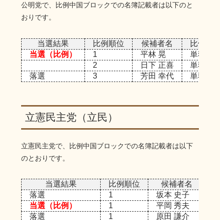
当選（小選挙区）
赤沢 亮正
5
公明党で、比例中国ブロックでの名簿記載者は以下のと
落選
虎井 佐恵子
17
おりです。
落選
大沼 瑞穂
18
落選
鶴田 亮介
19
当選結果
比例順位
候補者名
比例単独
当選（比例）
1
平林 晃
単独
2
日下 正喜
単独
落選
3
芳田 幸代
単独
立憲民主党（立民）
立憲民主党で、比例中国ブロックでの名簿記載者は以下
のとおりです。
当選結果
比例順位
候補者名
落選
1
坂本 史子
当選（比例）
1
平岡 秀夫
落選
1
原田 謙介