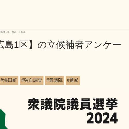
SHIMA - ユースボート広島
【広島1区】の立候補者アンケー
#海田町
#独自調査
#衆議院
#選挙