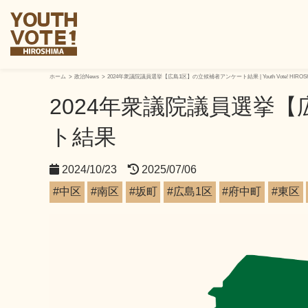
ホーム
政治News
2024年衆議院議員選挙【広島1区】の立候補者アンケート結果 | Youth Vote! HIRO
2024年衆議院議員選挙
ト結果
2024/10/23
2025/07/06
#中区
#南区
#坂町
#広島1区
#府中町
#東区