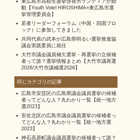
東広島市高校生選挙啓発ボランティアが始
動【Youth Vote! HIROSHIMA×東広島市選
挙管理委員会】
若者リーダーフォーラム（中国・四国ブロ
ック）に参加してきました
共同代表の武本が広島県明るい選挙推進協
議会実践委員に就任
大竹市議会議員補欠選挙・再選挙の立候補
者って誰？選挙情報まとめ【大竹市議再選
2026/大竹市議補選2026】
同じカテゴリの記事
広島市安芸区の広島県議会議員選挙の候補
者ってどんな人？丸わかり一覧【統一地方
選2023】
安佐北区の広島市議会議員選挙の候補者っ
てどんな人？丸わかり一覧【統一地方選
2023】
神石高原町議会議員選挙の候補者って誰？