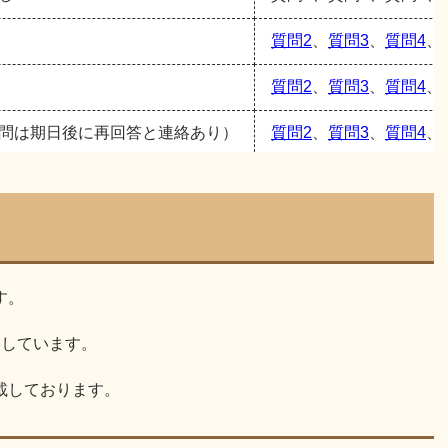
質問2
、
質問3
、
質問4
、
質問2
、
質問3
、
質問4
、
問は期日後に再回答と連絡あり）
質問2
、
質問3
、
質問4
、
す。
略しています。
載しております。