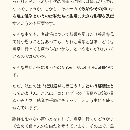
ったりと私たち若い世代の選挙への関心は薄れがちでは
ないでしょうか。しかし、その一方で
政治やその担い手
を選ぶ選挙というのは私たちの生活に大きな影響を及ぼ
す
というのも事実です。
そんな中でも、各政策について影響を受けたり報道を見
て何か思うことはあっても、それと選挙とは別、どうせ
選挙に行っても変わらないから、という思いが根付いて
いるのではないか。
そんな思いから始まったのがYouth Vote! HIROSHIMAで
す。
ただ、私たちは
「絶対選挙に行こう！」という姿勢はと
っていません
。これは、コンセプトの「広島を政治の目
線からカフェ感覚で手軽にチェック」という中にも盛り
込んでいます。
誤解を恐れない言い方をすれば、選挙に行くかどうかま
で含めて個々人の自由だと考えています。その上で、選