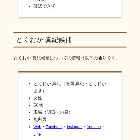
確認できず
とくおか 真紀候補
とくおか 真紀
候補についての情報は以下の通りです。
とくおか 真紀（徳岡 真紀・とくおか
まき）
女性
50歳
現職（明日への風）
無所属
・
・
・
・
Web
Facebook
Instagam
Youtube
Line