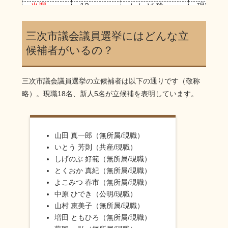
当選
12
ししど 稔
現職
当選
13
山田 真一郎
現職
当選
14
山村 恵美子
現職
三次市議会議員選挙にはどんな立
当選
15
さいみ 克浩
新人
候補者がいるの？
当選
16
鈴木 みゆき
現職
当選
17
月橋 かずふみ
現職
当選
18
くにしげ 清隆
新人
三次市議会議員選挙の立候補者は以下の通りです（敬称
当選
19
ゆみかけ 元
現職
略）。現職18名、新人5名が立候補を表明しています。
当選
20
いとう 芳則
現職
当選
21
しげのぶ 好範
現職
当選
22
よこみつ 春市
現職
落選
23
柏井 孝次
新人
山田 真一郎（無所属/現職）
いとう 芳則（共産/現職）
しげのぶ 好範（無所属/現職）
とくおか 真紀（無所属/現職）
よこみつ 春市（無所属/現職）
中原 ひでき（公明/現職）
山村 恵美子（無所属/現職）
増田 ともひろ（無所属/現職）