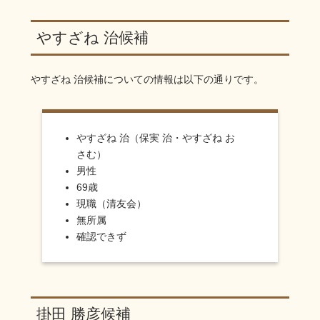
やすざね 治候補
やすざね 治
候補についての情報は以下の通りです。
やすざね 治（保実 治・やすざね お
さむ）
男性
69歳
現職（清友会）
無所属
確認できず
掛田 勝彦候補