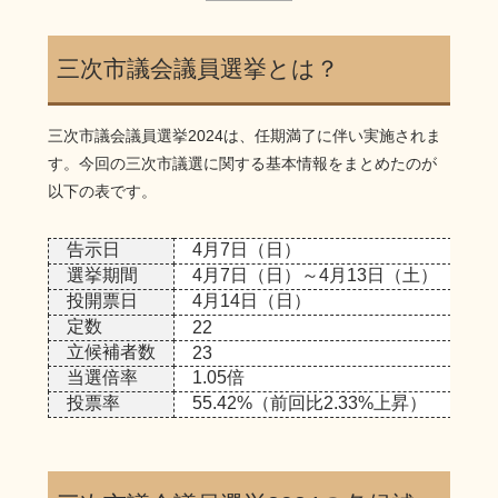
三次市議会議員選挙とは？
三次市議会議員選挙2024は、任期満了に伴い実施されま
す。今回の三次市議選に関する基本情報をまとめたのが
以下の表です。
告示日
4月7日（日）
選挙期間
4月7日（日）～4月13日（土）
投開票日
4月14日（日）
定数
22
立候補者数
23
当選倍率
1.05倍
投票率
55.42%（前回比2.33%上昇）