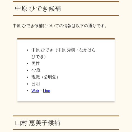
中原 ひでき候補
中原 ひでき
候補についての情報は以下の通りです。
中原 ひでき（中原 秀樹・なかはら
ひでき）
男性
47歳
現職（公明党）
公明
・
Web
Line
山村 恵美子候補