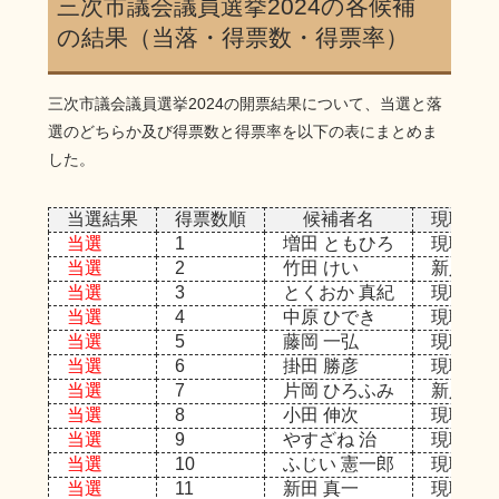
三次市議会議員選挙2024の各候補
の結果（当落・得票数・得票率）
三次市議会議員選挙2024の開票結果について、当選と落
選のどちらか及び得票数と得票率を以下の表にまとめま
した。
当選結果
得票数順
候補者名
現職or
当選
1
増田 ともひろ
現職
当選
2
竹田 けい
新人
当選
3
とくおか 真紀
現職
当選
4
中原 ひでき
現職
当選
5
藤岡 一弘
現職
当選
6
掛田 勝彦
現職
当選
7
片岡 ひろふみ
新人
当選
8
小田 伸次
現職
当選
9
やすざね 治
現職
当選
10
ふじい 憲一郎
現職
当選
11
新田 真一
現職