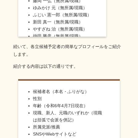
藤岡 一弘（無所属/現職）
ゆみかけ 元（無所属/現職）
ふじい 憲一郎（無所属/現職）
新田 真一（無所属/現職）
やすざね 治（無所属/現職）
掛田 勝彦（無所属/現職）
小田 伸次（無所属/現職）
続いて、各立候補予定者の簡単なプロフィールをご紹介
柏井 孝次（無所属/新人）
します。
月橋 かずふみ（無所属/現職）
鈴木 みゆき（無所属/現職）
紹介する内容は以下の通りです。
くにしげ 清隆（無所属/新人）
さいみ 克浩（無所属/新人）
竹田 けい（立民/新人）
候補者名（本名・ふりがな）
片岡 ひろふみ（公明/新人）
性別
ししど 稔（無所属/現職）
年齢（令和6年4月7日現在）
現職、新人、元職のいずれか（現職
は括弧で会派を併記）
所属党派/推薦
SNSやWebサイトなど