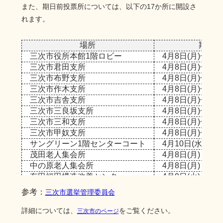
また、期日前投票所については、以下の17か所に開設さ
れます。
場所
期間
三次市役所本館1階ロビー
4月8日(月)~4月1
三次市君田支所
4月8日(月)~4月1
三次市布野支所
4月8日(月)~4月1
三次市作木支所
4月8日(月)~4月1
三次市吉舎支所
4月8日(月)~4月1
三次市三良坂支所
4月8日(月)~4月1
三次市三和支所
4月8日(月)~4月1
三次市甲奴支所
4月8日(月)~4月1
サングリーン1階センターコート
4月10日(水)~4月
茂田老人集会所
4月8日(月)
中の原老人集会所
4月8日(月)
有田福田構造改善センター
4月9日(火)
大山区集会所
4月10日(水)
参考：
三次市選挙管理委員会
岡三渕老人集会所
4月10日(水)
後山公会堂
4月11日(木)
詳細については、
をご覧ください。
三次市のページ
後大平集会所
4月11日(木)