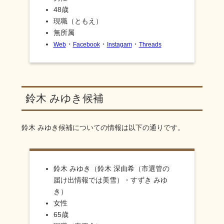
48歳
現職（ともえ）
無所属
・
・
・
Web
Facebook
Instagam
Threads
鈴木 みゆき候補
鈴木 みゆき
候補についての情報は以下の通りです。
鈴木 みゆき（鈴木 深由希（市選管の
届け出情報では美雪）・すずき みゆ
き）
女性
65歳