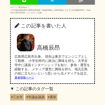
ホーム
政治News
三次市議会議員選挙の開票結果速報！候補者情報など選挙情報まとめ【三次市議選2024】 | Youth
Vote! HIROSHIMA - ユースボート広島
この記事を書いた人
高橋辰昂
広島県広島市出身。 現在は東京でエンジニアとし
て勤務。 小学生時代に政治に興味を持ち、大学在
学中に議員インターンシップを知り、参加・運営を
経験する。 メディア運営に興味を持ち、地元広島
の役に立ちたいという思いから当メディアを設立。
著者情報ページ
この記事のタグ一覧
#三次市
#市議会議員
#選挙