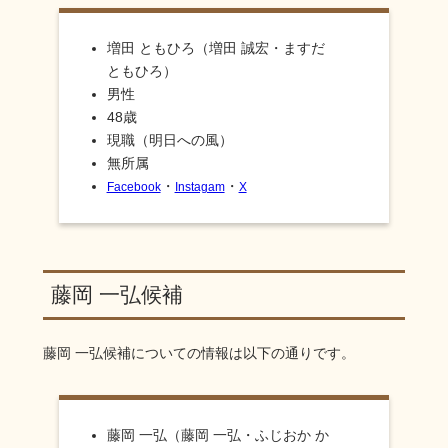
増田 ともひろ（増田 誠宏・ますだ
ともひろ）
男性
48歳
現職（明日への風）
無所属
・
・
Facebook
Instagam
X
藤岡 一弘候補
藤岡 一弘
候補についての情報は以下の通りです。
藤岡 一弘（藤岡 一弘・ふじおか か