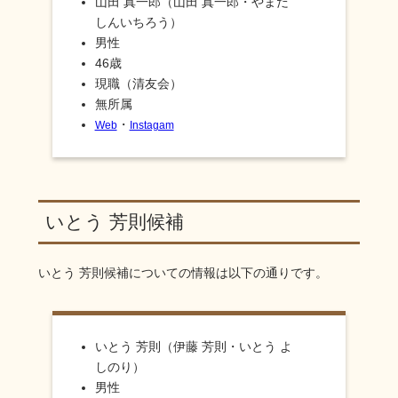
山田 真一郎（山田 真一郎・やまだ
しんいちろう）
男性
46歳
現職（清友会）
無所属
・
Web
Instagam
いとう 芳則候補
いとう 芳則
候補についての情報は以下の通りです。
いとう 芳則（伊藤 芳則・いとう よ
しのり）
男性