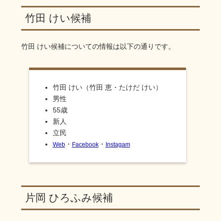
竹田 けい候補
竹田 けい
候補についての情報は以下の通りです。
竹田 けい（竹田 恵・たけだ けい）
男性
55歳
新人
立民
・
・
Web
Facebook
Instagam
片岡 ひろふみ候補