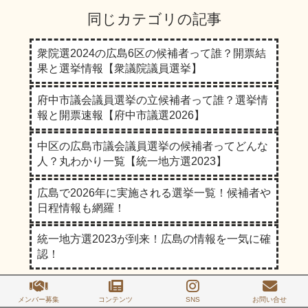
同じカテゴリの記事
衆院選2024の広島6区の候補者って誰？開票結
果と選挙情報【衆議院議員選挙】
府中市議会議員選挙の立候補者って誰？選挙情
報と開票速報【府中市議選2026】
中区の広島市議会議員選挙の候補者ってどんな
人？丸わかり一覧【統一地方選2023】
広島で2026年に実施される選挙一覧！候補者や
日程情報も網羅！
統一地方選2023が到来！広島の情報を一気に確
認！
新着記事
メンバー募集
コンテンツ
SNS
お問い合せ