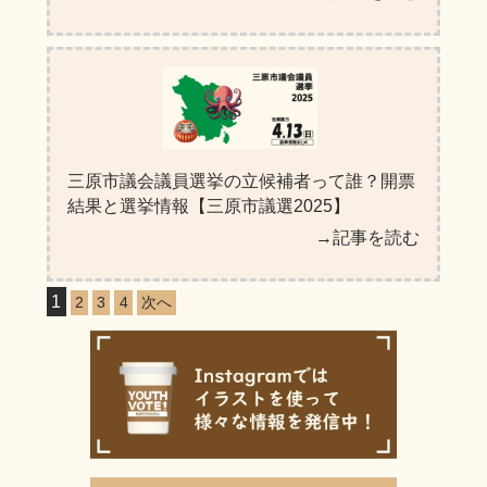
三原市議会議員選挙の立候補者って誰？開票
結果と選挙情報【三原市議選2025】
→記事を読む
1
ペ
2
3
4
次へ
ー
ジ
ネ
ー
シ