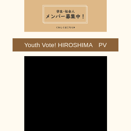
ョ
ン
Youth Vote! HIROSHIMA PV