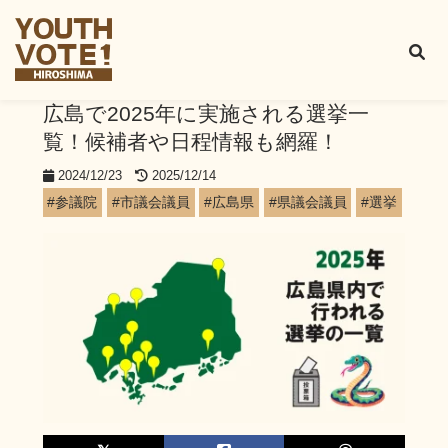
広島で2025年に実施される選挙一
覧！候補者や日程情報も網羅！
2024/12/23
2025/12/14
#参議院
#市議会議員
#広島県
#県議会議員
#選挙
#首長