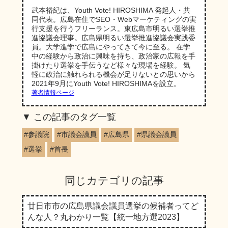
新しました。
武本裕紀は、Youth Vote! HIROSHIMA 発起人・共
2025年3月18日に、告示日を迎えて確定
同代表。広島在住でSEO・Webマーケティングの実
した大崎上島町議会議員選挙の情報を更
行支援を行うフリーランス。東広島市明るい選挙推
進協議会理事。広島県明るい選挙推進協議会実践委
新しました。
員。大学進学で広島にやってきて今に至る。 在学
2025年3月23日に、開票の行われた大崎
中の経験から政治に興味を持ち、政治家の広報を手
掛けたり選挙を手伝うなど様々な現場を経験。 気
上島町議会議員選挙及び海田町議会議員
軽に政治に触れられる機会が足りないとの思いから
選挙、廿日市市議会議員選挙の投票率を
2021年9月にYouth Vote! HIROSHIMAを設立。
追記しました。
著者情報ページ
2025年3月25日に、告示日を迎えて確定
この記事のタグ一覧
した安芸太田町議会議員選挙の候補者情
報に更新しました。
#参議院
#市議会議員
#広島県
#県議会議員
2025年3月30日に、安芸太田町議会議員
#選挙
#首長
選挙の投票率を更新しました。
2025年4月5日に、庄原市長選挙・庄原
同じカテゴリの記事
市議会議員選挙・三原市議会議員選挙の
情報記事を追加しました。
廿日市市の広島県議会議員選挙の候補者ってど
2025年4月13日に、投票を終えて確定し
んな人？丸わかり一覧【統一地方選2023】
た庄原市長選挙・庄原市議会議員選挙・