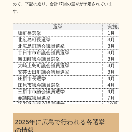
めて、下記の通り、合計17回の選挙が予定されていま
す。
選挙
実施される
坂町長選挙
1月
北広島町長選挙
3月
北広島町議会議員選挙
3月
廿日市市市議会議員選挙
3月
海田町議会議員選挙
3月
大崎上島町議会議員選挙
3月
安芸太田町議会議員選挙
3月
庄原市長選挙
4月
庄原市議会議員選挙
4月
三原市市議会議員選挙
4月
参議院議員選挙
7月
江田島市議会議員選挙
10月
呉市長選挙
11月
広島県知事選挙
11月
2025年に広島で行われる各選挙
広島県議会議員補欠選挙（安佐北区）
11月
の情報
呉市議会議員補欠選挙
11月