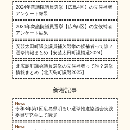
三原市議会議員選挙の投票率を追加しま
2024年衆議院議員選挙【広島4区】の立候補者
した。
アンケート結果
2025年6月19日に、参議院議員選挙の情
報記事を追加しました。
2024年衆議院議員選挙【広島6区】の立候補者
アンケート結果
2025年7月18日に、竹原市長選挙・広島
県知事選挙・広島県議会議員安佐北区選
安芸太田町議会議員補欠選挙の候補者って誰？
挙区・呉市長選挙・江田島市議会議員選
選挙情報まとめ【安芸太田町議補選2024】
挙の日程を追加しました。
2025年8月21日に、江田島市議会議員選
北広島町議会議員選挙の立候補者って誰？選挙
挙の情報記事を追加しました。
情報まとめ【北広島町議選2025】
2025年8月22日に、呉市長選挙の情報記
事を追加しました。
新着記事
2025年8月31日に、広島県議会議員広島
市安佐北区選挙区補欠選挙の情報記事を
News
追加しました。
令和8年第1回広島県明るい選挙推進協議会実践
委員研究会にて講演
2025年9月22日に、広島県知事選挙の情
報記事を追加しました。
News