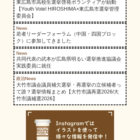
2025年10月5日に、呉市議会議員補欠選
東広島市高校生選挙啓発ボランティアが始動
挙の情報を追加しました。また、同日に
【Youth Vote! HIROSHIMA×東広島市選挙管理
開票が行われた江田島市議会議員選挙の
委員会】
結果を追加しました。
News
2025年11月25日に、広島県知事選挙及
若者リーダーフォーラム（中国・四国ブロッ
び広島県議会議員広島市安佐北区補欠選
ク）に参加してきました
挙、呉市長選挙及び呉市議会議員補欠選
挙に関する情報を更新しました。
News
共同代表の武本が広島県明るい選挙推進協議会
2025年12月4日に、竹原市長選挙の情報
実践委員に就任
記事を追加しました。
2025年12月14日に、告示日を迎えて確
政治News
大竹市議会議員補欠選挙・再選挙の立候補者っ
定した竹原市長選挙の立候補者情報を更
て誰？選挙情報まとめ【大竹市議再選2026/大
新しました。
竹市議補選2026】