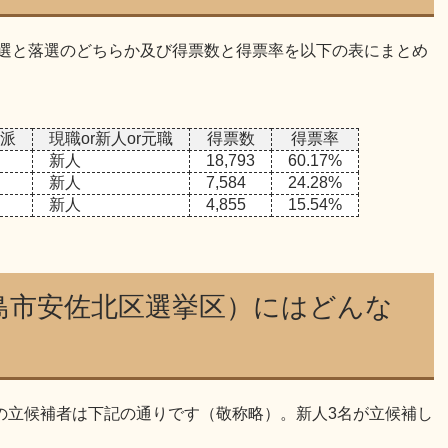
当選と落選のどちらか及び得票数と得票率を以下の表にまとめ
派
現職or新人or元職
得票数
得票率
新人
18,793
60.17%
新人
7,584
24.28%
新人
4,855
15.54%
島市安佐北区選挙区）にはどんな
の立候補者は下記の通りです（敬称略）。新人3名が立候補し