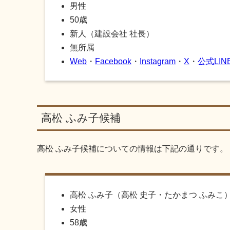
男性
50歳
新人（建設会社 社長）
無所属
Web
・
Facebook
・
Instagram
・
X
・
公式LIN
高松 ふみ子候補
高松 ふみ子候補についての情報は下記の通りです。
高松 ふみ子（高松 史子・たかまつ ふみこ
女性
58歳