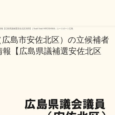
選安佐北区2025】 | Youth Vote! HIROSHIMA - ユースボート広島
（広島市安佐北区）の立候補者
情報【広島県議補選安佐北区