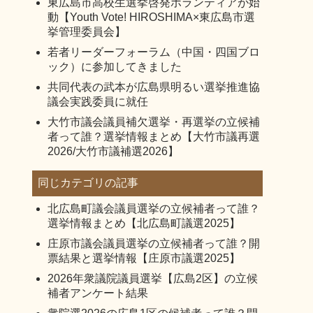
東広島市高校生選挙啓発ボランティアが始
動【Youth Vote! HIROSHIMA×東広島市選
挙管理委員会】
若者リーダーフォーラム（中国・四国ブロ
ック）に参加してきました
共同代表の武本が広島県明るい選挙推進協
議会実践委員に就任
大竹市議会議員補欠選挙・再選挙の立候補
者って誰？選挙情報まとめ【大竹市議再選
2026/大竹市議補選2026】
同じカテゴリの記事
北広島町議会議員選挙の立候補者って誰？
選挙情報まとめ【北広島町議選2025】
庄原市議会議員選挙の立候補者って誰？開
票結果と選挙情報【庄原市議選2025】
2026年衆議院議員選挙【広島2区】の立候
補者アンケート結果