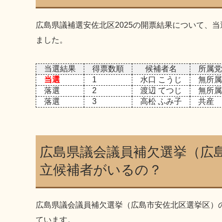
広島県議補選安佐北区2025の開票結果について、
ました。
当選結果
得票数順
候補者名
所属党
当選
1
水口 こうじ
無所属
落選
2
渡辺 てつじ
無所属
落選
3
高松 ふみ子
共産
広島県議会議員補欠選挙（広
立候補者がいるの？
広島県議会議員補欠選挙（広島市安佐北区選挙区）
ています。