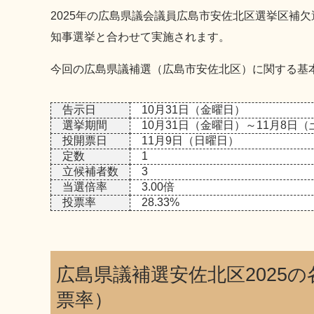
2025年の広島県議会議員広島市安佐北区選挙区補
知事選挙と合わせて実施されます。
今回の広島県議補選（広島市安佐北区）に関する基
告示日
10月31日（金曜日）
選挙期間
10月31日（金曜日）～11月8日
投開票日
11月9日（日曜日）
定数
1
立候補者数
3
当選倍率
3.00倍
投票率
28.33%
広島県議補選安佐北区2025
票率）