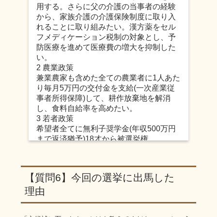
用する。さらに父の介護の当事者の経験
から、家族介護の介護保険制度に取り入
れることに取り組みたい。漢方薬をセル
フメディケーション税制の対象とし、予
防医療を進めて医療費の増大を抑制した
い。
2 農業政策
兼業農家も含めた全ての農業者に1人あた
り毎月5万円の交付金を支給(一次産業従
事者所得保障)して、耕作放棄地を解消
し、食料自給率を高めたい。
3 若者政策
希望者全てに無利子奨学金(年収500万円
まで返済猶予)18才から被選挙権
希望者全員を正社員(準公務員)とする人材
派遣公社を設立して、経済的な不安なく
結婚できる環境を整備する。
【質問6】今回の選挙に出馬した
理由