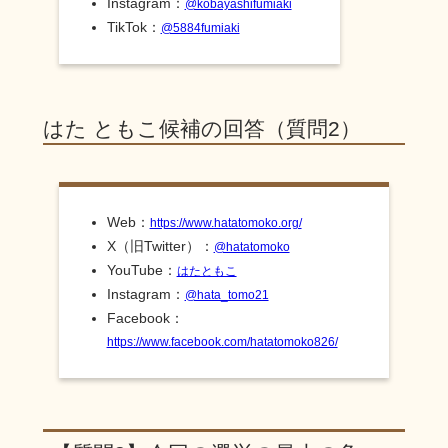
Instagram：
@kobayashifumiaki
TikTok：
@5884fumiaki
はた ともこ候補の回答（質問2）
Web：
https://www.hatatomoko.org/
X（旧Twitter）：
@hatatomoko
YouTube：
はたともこ
Instagram：
@hata_tomo21
Facebook：
https://www.facebook.com/hatatomoko826/