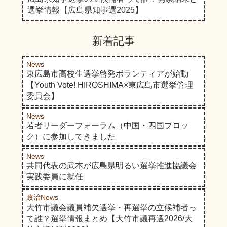
選挙情報【広島県知事選2025】
新着記事
News
東広島市高校生選挙啓発ボランティアが始動
【Youth Vote! HIROSHIMA×東広島市選挙管理
委員会】
News
若者リーダーフォーラム（中国・四国ブロッ
ク）に参加してきました
News
共同代表の武本が広島県明るい選挙推進協議会
実践委員に就任
政治News
大竹市議会議員補欠選挙・再選挙の立候補者っ
て誰？選挙情報まとめ【大竹市議再選2026/大