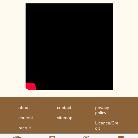
about
contact
privacy
policy
content
sitemap
Licence/Cre
recruit
dit