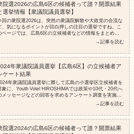
衆院選2026の広島6区の候補者って誰？開票結果
と選挙情報【衆議院議員選挙】
今回の衆院選2026は、突然の衆議院解散や大政党の合流な
ど、気になるポイントが目白押しの注目の選挙ですね。こ
のページでは、広島6区の立候補者などの情報をまとめて
いるので、ぜひ投票の参考にしてみてください！
→記事を読む
2024年衆議院議員選挙【広島6区】の立候補者ア
ンケート結果
2024年衆議院議員選挙に際して広島の小選挙区立候補者を
対象に、Youth Vote! HIROSHIMAでは政策や10代・20代へ
のメッセージなどの回答を求めるアンケート調査を実施し
ました。このページでは、広島6区の候補者の回答をまと
→記事を読む
めています。
衆院選2024の広島6区の候補者って誰？開票結果