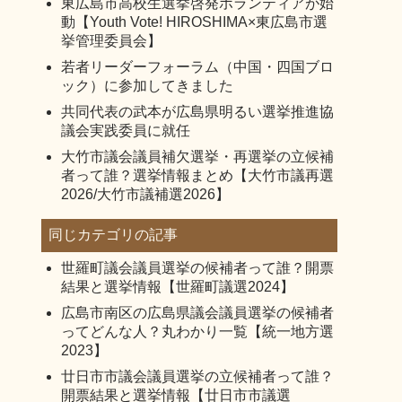
東広島市高校生選挙啓発ボランティアが始
動【Youth Vote! HIROSHIMA×東広島市選
挙管理委員会】
若者リーダーフォーラム（中国・四国ブロ
ック）に参加してきました
共同代表の武本が広島県明るい選挙推進協
議会実践委員に就任
大竹市議会議員補欠選挙・再選挙の立候補
者って誰？選挙情報まとめ【大竹市議再選
2026/大竹市議補選2026】
同じカテゴリの記事
世羅町議会議員選挙の候補者って誰？開票
結果と選挙情報【世羅町議選2024】
広島市南区の広島県議会議員選挙の候補者
ってどんな人？丸わかり一覧【統一地方選
2023】
廿日市市議会議員選挙の立候補者って誰？
開票結果と選挙情報【廿日市市議選