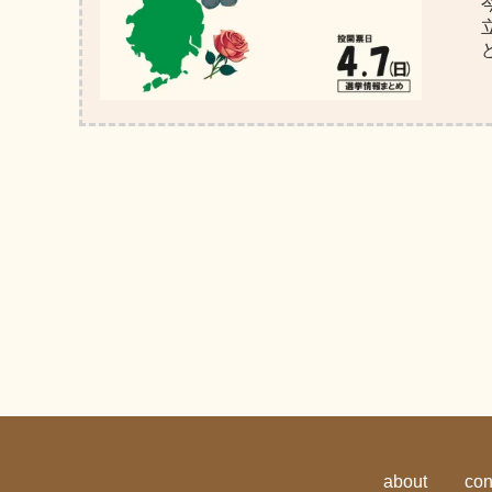
about
con