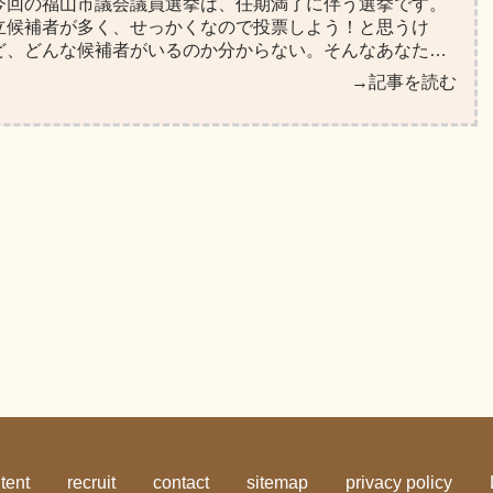
今回の福山市議会議員選挙は、任期満了に伴う選挙です。
立候補者が多く、せっかくなので投票しよう！と思うけ
ど、どんな候補者がいるのか分からない。そんなあなたの
為にSNSなども含めた立候補者の情報をまとめました。ぜ
→記事を読む
ひ投票の参考にしてみてください！
tent
recruit
contact
sitemap
privacy policy