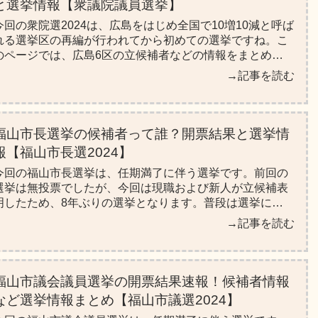
と選挙情報【衆議院議員選挙】
今回の衆院選2024は、広島をはじめ全国で10増10減と呼ば
れる選挙区の再編が行われてから初めての選挙ですね。こ
のページでは、広島6区の立候補者などの情報をまとめた
ので、ぜひ参考にしてみてください！
→記事を読む
福山市長選挙の候補者って誰？開票結果と選挙情
報【福山市長選2024】
今回の福山市長選挙は、任期満了に伴う選挙です。前回の
選挙は無投票でしたが、今回は現職および新人が立候補表
明したため、8年ぶりの選挙となります。普段は選挙にい
かないけど今回は興味があるという人も多いのでは？そん
→記事を読む
なあなたの為に立候補者の情報をまとめました。ぜひ投票
の参考にしてみてください！
福山市議会議員選挙の開票結果速報！候補者情報
など選挙情報まとめ【福山市議選2024】