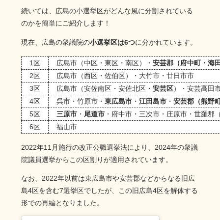
続いては、広島の小選挙区がどんな風に分割されている
のかを簡単にご紹介します！
現在、広島の衆議院の
小選挙区は6つ
に分かれています。
1区
広島市（中区・東区・南区）・
安芸郡（府中町・海
2区
広島市（西区・佐伯区）・大竹市・廿日市市
3区
広島市（安佐南区・安佐北区・
安芸区
）・安芸高田
4区
呉市・竹原市・
東広島市
・
江田島市
・
安芸郡（熊野
5区
三原市
・
尾道市
・府中市・三次市・庄原市・世羅郡
6区
福山市
2022年11月施行の改正公職選挙法により、2024年の衆議
院議員選挙からこの区割りが適用されています。
なお、2022年以前は東広島市や安芸郡などからなる旧広
島4区を含む7選挙区でしたが、この旧広島4区を解体する
形での再編となりました。