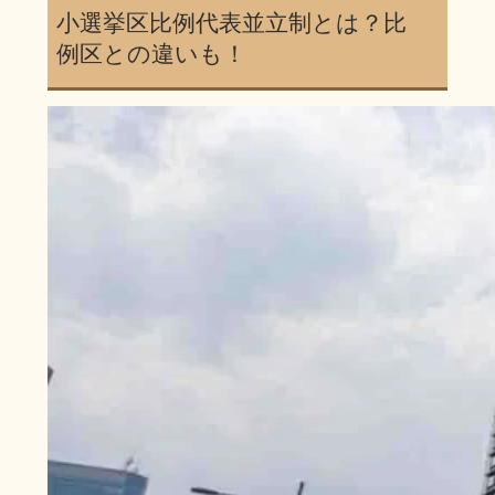
小選挙区比例代表並立制とは？比
例区との違いも！