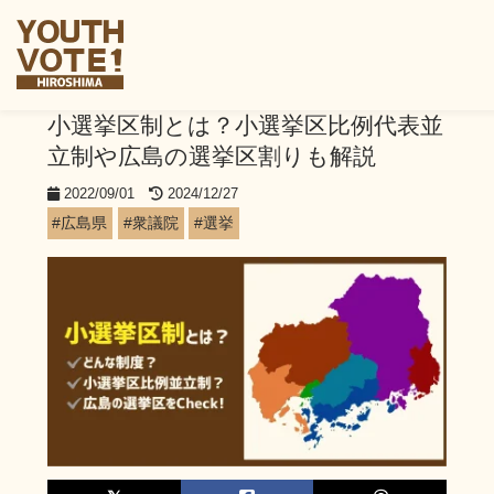
小選挙区制とは？小選挙区比例代表並
立制や広島の選挙区割りも解説
2022/09/01
2024/12/27
#広島県
#衆議院
#選挙