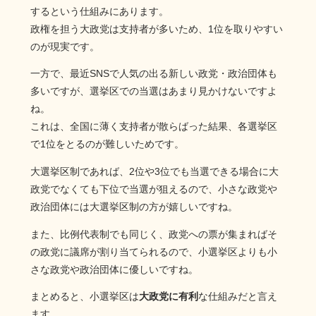
するという仕組みにあります。
政権を担う大政党は支持者が多いため、1位を取りやすい
のが現実です。
一方で、最近SNSで人気の出る新しい政党・政治団体も
多いですが、選挙区での当選はあまり見かけないですよ
ね。
これは、全国に薄く支持者が散らばった結果、各選挙区
で1位をとるのが難しいためです。
大選挙区制であれば、2位や3位でも当選できる場合に大
政党でなくても下位で当選が狙えるので、小さな政党や
政治団体には大選挙区制の方が嬉しいですね。
また、比例代表制でも同じく、政党への票が集まればそ
の政党に議席が割り当てられるので、小選挙区よりも小
さな政党や政治団体に優しいですね。
まとめると、小選挙区は
大政党に有利
な仕組みだと言え
ます。