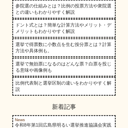
参院選の仕組みとは？比例の投票方法や衆院選
との違いもわかりやすく解説
ドント式とは？簡単な計算方法やメリット・デ
メリットもわかりやすく解説
選挙で得票数に小数点を生む按分票とは？計算
方法や具体例も。
選挙で無効票になるのはどんな票？白票を投じ
る意味や画像例も
比例代表制と選挙区制の違いをわかりやすく解
説
新着記事
News
令和8年第1回広島県明るい選挙推進協議会実践