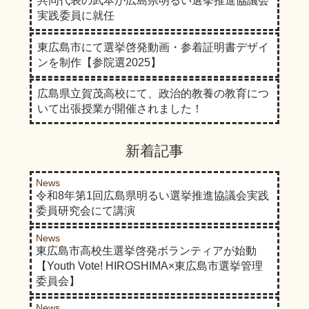
共同代表の武本が広島県明るい選挙推進協議会
実践委員に就任
東広島市にて選挙啓発動画・参着証明書デザイ
ンを制作【参院選2025】
広島県立賀茂高校にて、政治的教養の教育につ
いて出張授業が開催されました！
新着記事
News
令和8年第1回広島県明るい選挙推進協議会実践
委員研究会にて講演
News
東広島市高校生選挙啓発ボランティアが始動
【Youth Vote! HIROSHIMA×東広島市選挙管理
委員会】
News