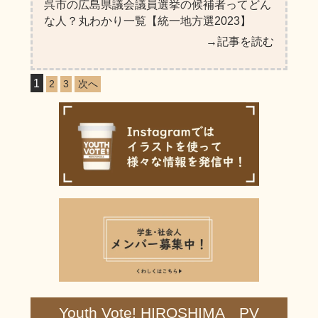
呉市の広島県議会議員選挙の候補者ってどん
な人？丸わかり一覧【統一地方選2023】
→記事を読む
1
ペ
2
3
次へ
ー
ジ
ネ
ー
シ
ョ
ン
Youth Vote! HIROSHIMA PV