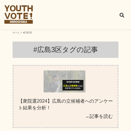
ホーム
#広島3区
#広島3区タグ
の記事
【衆院選2024】広島の立候補者へのアンケー
ト結果を分析！
→記事を読む